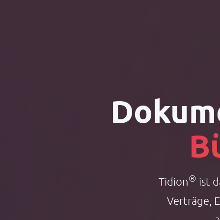
Dokum
B
®
Tidion
ist 
Verträge, 
a