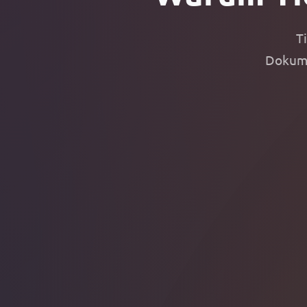
T
Dokume