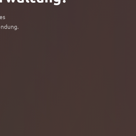
es
endung.