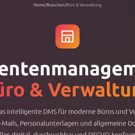
Home
/
Branchen
/
Büro & Verwaltung
entenmanageme
üro & Verwaltu
das intelligente DMS für moderne Büros und 
E-Mails, Personalunterlagen und allgemeine 
lles digital, durchsuchbar und DSGVO-konfor