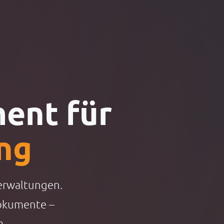
nt für
ng
Verwaltungen.
Dokumente –
m.