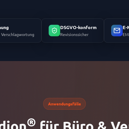
nung
DSGVO-konform
E-
 Verschlagwortung
Revisionssicher
EML
Anwendungsfälle
®
dion
für Büro & Ve