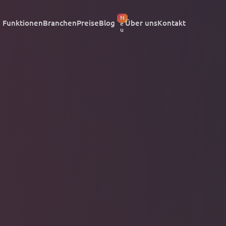
N
Funktionen
Branchen
Preise
Blog
Über uns
Kontakt
e
u